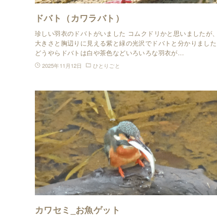
ドバト（カワラバト）
珍しい羽衣のドバトがいました コムクドリかと思いましたが
大きさと胸辺りに見える紫と緑の光沢でドバトと分かりました
どうやらドバトは白や茶色などいろいろな羽衣が…
2025年11月12日
ひとりごと
カワセミ_お魚ゲット