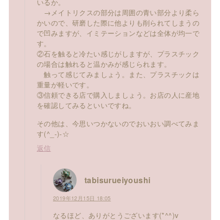
いるか。
→メイトリクスの部分は周囲の青い部分より柔ら
かいので、研磨した際に他よりも削られてしまうの
で凹みますが、イミテーションなどは全体が均一で
す。
②石を触ると冷たい感じがしますが、プラスチック
の場合は触れると温かみが感じられます。
触って感じてみましょう。また、プラスチックは
重量が軽いです。
③信頼できる店で購入しましょう。お店の人に産地
を確認してみるといいですね。
その他は、今思いつかないのでおいおい調べてみま
す(^_-)-☆
返信
tabisurueiyoushi
2019年12月15日 18:05
なるほど、ありがとうございます(*^^)v