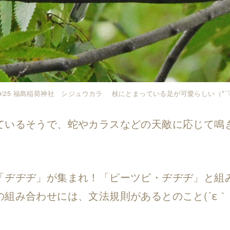
1/9/25 福島稲荷神社 シジュウカラ 枝にとまっている足が可愛らしい（*´
ているそうで、蛇やカラスなどの天敵に応じて鳴
「ヂヂヂ」が集まれ！「ピーツピ・ヂヂヂ」と組
組み合わせには、文法規則があるとのこと(´ε｀ 