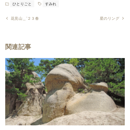
ひとりごと
すみれ
花見山＿’２３春
星のリング
関連記事